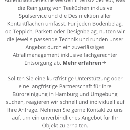
Aufenthaltsbereiche werden intensiv betreut, was
die Reinigung von Teeküchen inklusive
Spülservice und die Desinfektion aller
Kontaktflächen umfasst. Für jeden Bodenbelag,
ob Teppich, Parkett oder Designbelag, nutzen wir
die jeweils passende Technik und runden unser
Angebot durch ein zuverlässiges
Abfallmanagement inklusive fachgerechter
Entsorgung ab.
Mehr erfahren
In einer Welt voller anonymer Dienstleister
setzen wir bewusst auf Transparenz, Systematik
Sollten Sie eine kurzfristige Unterstützung oder
und persönliche Nähe. Als inhabergeführte
eine langfristige Partnerschaft für Ihre
Reinigungsfirma in Hamburg wissen wir genau,
Büroreinigung in Hamburg und Umgebung
worauf es im lokalen Gewerbe ankommt. Unser
suchen, reagieren wir schnell und individuell auf
Fundament bildet dabei unser zuverlässiges
Ihre Anfrage. Nehmen Sie gerne Kontakt zu uns
Fachpersonal, das fest angestellt, hervorragend
auf, um ein unverbindliches Angebot für Ihr
ausgebildet ist und kontinuierlich geschult wird.
Objekt zu erhalten.
Gemeinsam mit Ihnen erarbeiten wir ein