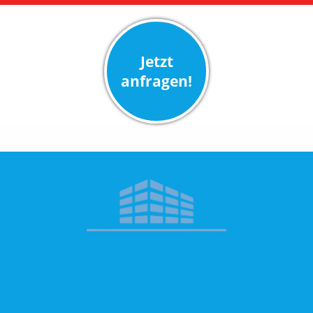
eine professionelle Glas- und Fensterreinigung
inklusive gründlicher Rahmenreinigung für den
perfekten Durchblick sowie die fachgerechte
Jetzt
Fassadenreinigung zum Werterhalt Ihrer
Immobilie. Für textile Bodenbeläge bieten wir
anfragen!
eine intensive Teppichgrundreinigung an, die
selbst hartnäckige Flecken und Allergene
entfernt. Auch Ihre Außenanlagen, Zufahrten und
Tiefgaragen werden von uns professionell
gepflegt, um ein rundum stimmiges
Erscheinungsbild zu garantieren.