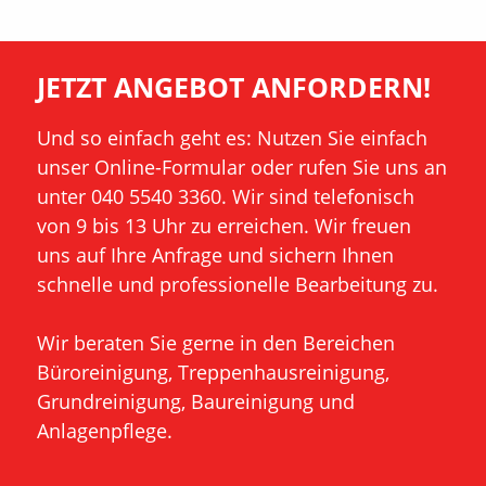
unmissverständliches und maßgeschneidertes
Leistungsverzeichnis, das exakt auf die Intervalle
JETZT ANGEBOT ANFORDERN!
und individuellen Bedürfnisse Ihres Objekts
zugeschnitten ist. Durch den Einsatz modernster
Und so einfach geht es: Nutzen Sie einfach
Technik sowie umweltschonender
unser Online-Formular oder rufen Sie uns an
Reinigungsmittel garantieren wir Effizienz und
unter 040 5540 3360. Wir sind telefonisch
Nachhaltigkeit. Unsere Qualitätssicherung wird
von 9 bis 13 Uhr zu erreichen. Wir freuen
durch regelmäßige Objektkontrollen unserer
uns auf Ihre Anfrage und sichern Ihnen
erfahrenen Objektleiter sowie den direkten,
schnelle und professionelle Bearbeitung zu.
hanseatisch ehrlichen Austausch mit Ihnen
sichergestellt.
Wir beraten Sie gerne in den Bereichen
Büroreinigung, Treppenhausreinigung,
Neben der regelmäßigen Unterhaltsreinigung
Grundreinigung, Baureinigung und
bieten wir Ihnen spezialisierte Sonderreinigungen
Anlagenpflege.
an, die Sie flexibel nach Bedarf oder in festen
Intervallen hinzubuchen können. Dazu gehört