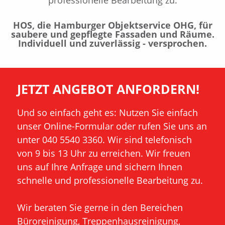
professionelle Bearbeitung zu.
HOS, die Hamburger Objektservice OHG, für
saubere und gepflegte Fassaden und Räume.
Individuell und zuverlässig - versprochen.
JETZT ANGEBOT ANFORDERN!
Und so einfach geht es: Nutzen Sie einfach
unser Online-Formular oder rufen Sie uns an
unter 040 5540 3360. Wir sind telefonisch
von 9 bis 13 Uhr zu erreichen. Wir freuen
uns auf Ihre Anfrage und sichern Ihnen
schnelle und professionelle Bearbeitung zu.
Wir beraten Sie gerne in den Bereichen
Büroreinigung, Treppenhausreinigung,